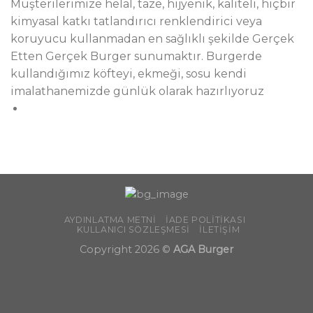
Müşterilerimize helal, taze, hijyenik, kaliteli, hiçbir
kimyasal katkı tatlandırıcı renklendirici veya
koruyucu kullanmadan en sağlıklı şekilde Gerçek
Etten Gerçek Burger sunumaktır. Burgerde
kullandığımız köfteyi, ekmeği, sosu kendi
imalathanemizde günlük olarak hazırlıyoruz
AYDINLATMA METNI
İADE POLITIKASI
KULLANICI SÖZLEŞMESI
İLETIŞIM
Copyright 2026 ©
AGA Burger